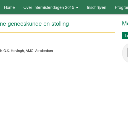
Home
Over Internistendagen 2015
Inschrijven
Progr
Me
rne geneeskunde en stolling
L
& dr. G.K. Hovingh, AMC, Amsterdam