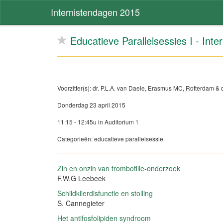
Internistendagen 2015
Educatieve Parallelsessies I - Inte
Voorzitter(s): dr. P.L.A. van Daele, Erasmus MC, Rotterdam 
Donderdag 23 april 2015
11:15 - 12:45u in Auditorium 1
Categorieën: educatieve parallelsessie
Zin en onzin van trombofilie-onderzoek
F.W.G Leebeek
Schildklierdisfunctie en stolling
S. Cannegieter
Het antifosfolipiden syndroom