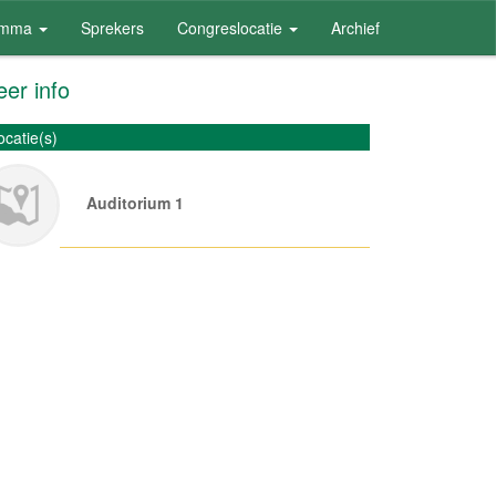
amma
Sprekers
Congreslocatie
Archief
er info
ocatie(s)
Auditorium 1