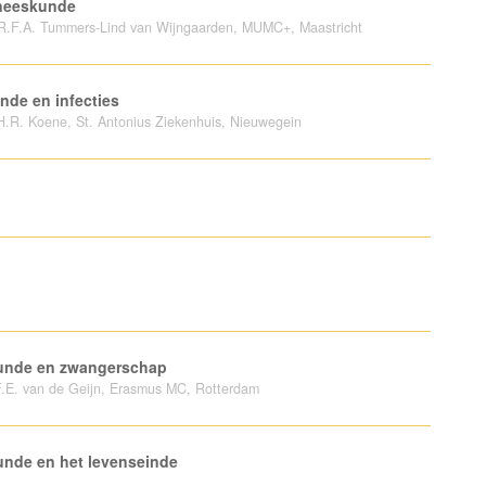
eneeskunde
r. R.F.A. Tummers-Lind van Wijngaarden, MUMC+, Maastricht
nde en infecties
 H.R. Koene, St. Antonius Ziekenhuis, Nieuwegein
skunde en zwangerschap
r. F.E. van de Geijn, Erasmus MC, Rotterdam
kunde en het levenseinde