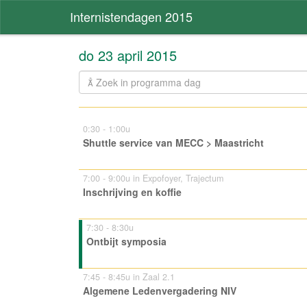
Internistendagen 2015
do 23 april 2015
0:30 - 1:00u
Shuttle service van MECC > Maastricht
7:00 - 9:00u in Expofoyer, Trajectum
Inschrijving en koffie
7:30 - 8:30u
Ontbijt symposia
7:45 - 8:45u in Zaal 2.1
Algemene Ledenvergadering NIV