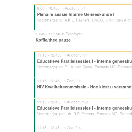
9:00 - 10:45u in Auditorium 1
Plenaire sessie Interne Geneeskunde I
Voorzitter(s): dr. A.K.L. Reyners, UMCG, Groningen & d
10:45 - 11:15u in Expofoyer
Koffie/thee pauze
11:15 - 12:45u in Auditorium 1
Educatieve Parallelsessies I - Interne geneesku
Voorzitter(s): dr. P.L.A. van Daele, Erasmus MC, Rotte
11:15 - 12:45u in Zaal 2.1
NIV Kwaliteitscommissie - Hoe kiest u verstand
11:15 - 12:45u in Auditorium 2
Educatieve Parallelsessies I - Interne genees
Voorzitter(s): prof. dr. R.P. Peeters, Erasmus MC, Rotter
11:15 - 12:45u in Zaal 0.4