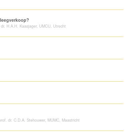
e leegverkoop?
. dr. H.A.H. Kaasjager, UMCU, Utrecht
prof. dr. C.D.A. Stehouwer, MUMC, Maastricht