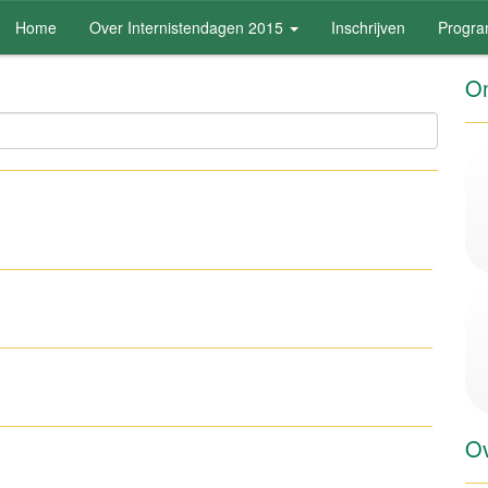
Home
Over Internistendagen 2015
Inschrijven
Progr
On
Ov