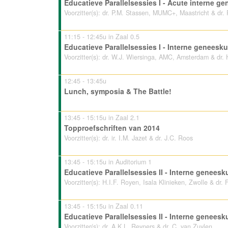
Educatieve Parallelsessies I - Acute interne g
Voorzitter(s): dr. P.M. Stassen, MUMC+, Maastricht & d
11:15 - 12:45u in Zaal 0.5
Educatieve Parallelsessies I - Interne geneesku
Voorzitter(s): dr. W.J. Wiersinga, AMC, Amsterdam & dr.
12:45 - 13:45u
Lunch, symposia & The Battle!
13:45 - 15:15u in Zaal 2.1
Topproefschriften van 2014
Voorzitter(s): dr. ir. I.M. Jazet & dr. J.C. Roos
13:45 - 15:15u in Auditorium 1
Educatieve Parallelsessies II - Interne genee
Voorzitter(s): H.I.F. Royen, Isala Klinieken, Zwolle & d
13:45 - 15:15u in Zaal 0.11
Educatieve Parallelsessies II - Interne genees
Voorzitter(s): dr. A.K.L. Reyners & dr. C. van Zuylen