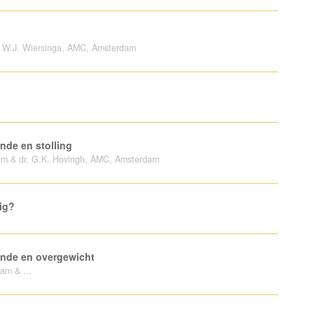
r. W.J. Wiersinga, AMC, Amsterdam
nde en stolling
rdam & dr. G.K. Hovingh, AMC, Amsterdam
ig?
kunde en overgewicht
dam & ...