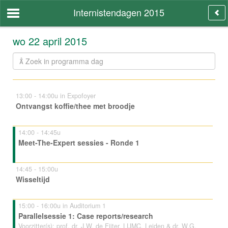
Internistendagen 2015
wo 22 april 2015
13:00 - 14:00u in Expofoyer
Ontvangst koffie/thee met broodje
14:00 - 14:45u
Meet-The-Expert sessies - Ronde 1
14:45 - 15:00u
Wisseltijd
15:00 - 16:00u in Auditorium 1
Parallelsessie 1: Case reports/research
Voorzitter(s): prof. dr. J.W. de Fijter, LUMC, Leiden & dr. W.G.