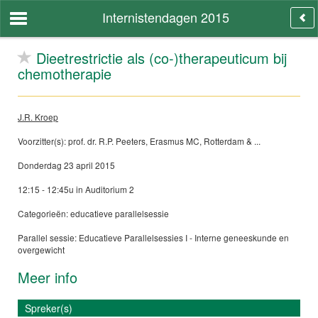
Internistendagen 2015
Dieetrestrictie als (co-)therapeuticum bij
chemotherapie
J.R. Kroep
Voorzitter(s): prof. dr. R.P. Peeters, Erasmus MC, Rotterdam & ...
Donderdag 23 april 2015
12:15 - 12:45u in Auditorium 2
Categorieën: educatieve parallelsessie
Parallel sessie: Educatieve Parallelsessies I - Interne geneeskunde en
overgewicht
Meer info
Spreker(s)