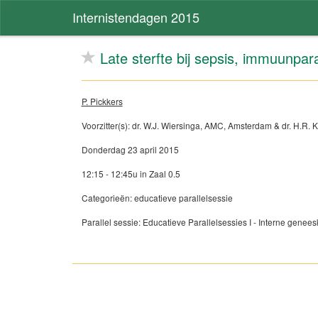
Internistendagen 2015
Late sterfte bij sepsis, immuunpa
P. Pickkers
Voorzitter(s): dr. W.J. Wiersinga, AMC, Amsterdam & dr. H.R.
Donderdag 23 april 2015
12:15 - 12:45u in Zaal 0.5
Categorieën: educatieve parallelsessie
Parallel sessie: Educatieve Parallelsessies I - Interne genees