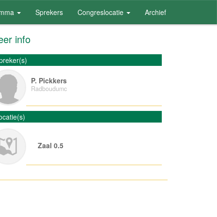
amma
Sprekers
Congreslocatie
Archief
er info
preker(s)
P. Pickkers
Radboudumc
ocatie(s)
Zaal 0.5