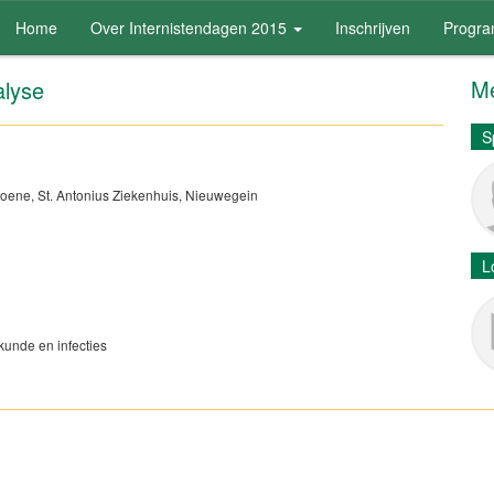
Home
Over Internistendagen 2015
Inschrijven
Progr
Me
ralyse
S
 Koene, St. Antonius Ziekenhuis, Nieuwegein
L
kunde en infecties