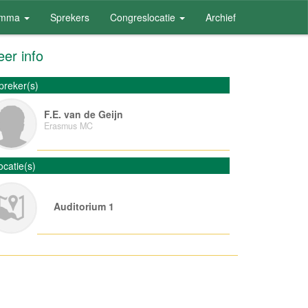
amma
Sprekers
Congreslocatie
Archief
er info
preker(s)
F.E. van de Geijn
Erasmus MC
ocatie(s)
Auditorium 1