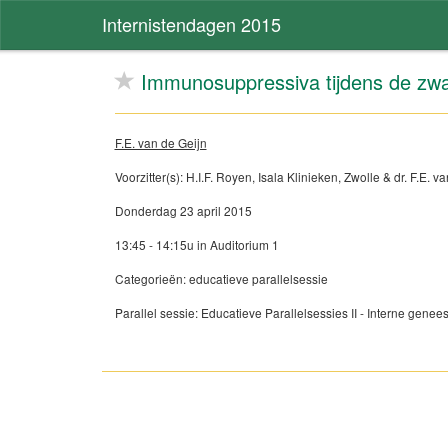
Internistendagen 2015
Immunosuppressiva tijdens de z
F.E. van de Geijn
Voorzitter(s): H.I.F. Royen, Isala Klinieken, Zwolle & dr. F.E
Donderdag 23 april 2015
13:45 - 14:15u in Auditorium 1
Categorieën: educatieve parallelsessie
Parallel sessie: Educatieve Parallelsessies II - Interne ge