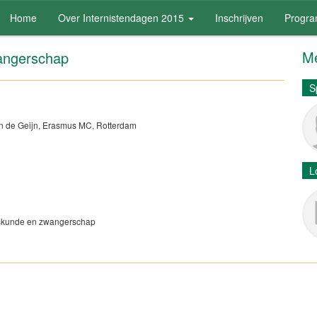
Home
Over Internistendagen 2015
Inschrijven
Progr
Me
wangerschap
S
. van de Geijn, Erasmus MC, Rotterdam
L
neeskunde en zwangerschap