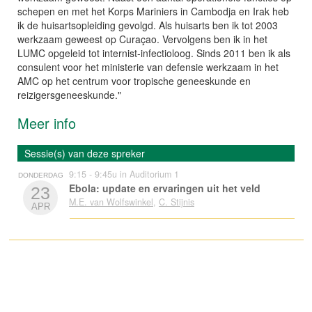
schepen en met het Korps Mariniers in Cambodja en Irak heb
ik de huisartsopleiding gevolgd. Als huisarts ben ik tot 2003
werkzaam geweest op Curaçao. Vervolgens ben ik in het
LUMC opgeleid tot internist-infectioloog. Sinds 2011 ben ik als
consulent voor het ministerie van defensie werkzaam in het
AMC op het centrum voor tropische geneeskunde en
reizigersgeneeskunde."
Meer info
Sessie(s) van deze spreker
9:15 - 9:45u in Auditorium 1
DONDERDAG
Ebola: update en ervaringen uit het veld
23
M.E. van Wolfswinkel
,
C. Stijnis
APR